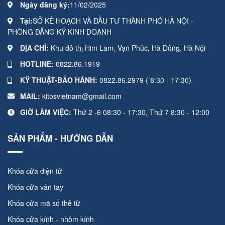
Ngày đăng ký:
11/02/2025
Tại:
SỞ KẺ HOẠCH VÀ ĐẦU TƯ THÀNH PHÓ HÀ NỘI -
PHÒNG ĐĂNG KÝ KINH DOANH
ĐỊA CHỈ:
Khu đô thị Him Lam, Vạn Phúc, Hà Đông, Hà Nội
HOTLINE:
0822.86.1919
KỸ THUẬT-BẢO HÀNH:
0822.86.2979 ( 8:30 - 17:30)
MAIL:
kitosvietnam@gmail.com
GIỜ LÀM VIỆC:
Thứ 2 -6 08:30 - 17:30, Thứ 7 8:30 - 12:00
SẢN PHẨM - HƯỚNG DẪN
Khóa cửa điện tử
Khóa cửa vân tay
Khóa cửa mã số thẻ từ
Khóa cửa kính - nhôm kính