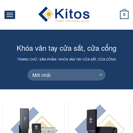
0
Khóa vân tay cửa sắt, cửa cổng
TRANG CHỦ
/
SẢN PHẨM
/
KHÓA VÂN TAY CỬA SẮT, CỬA CỔNG