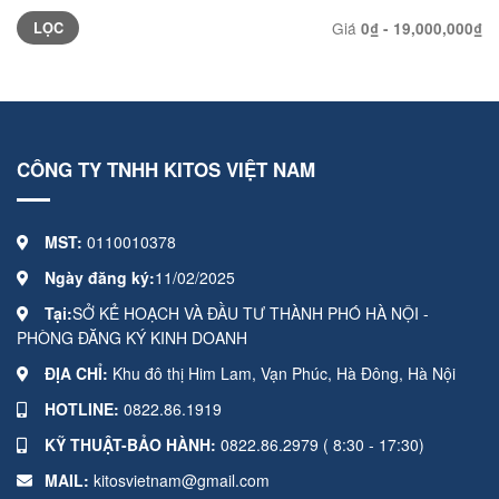
Giá
0₫ - 19,000,000₫
CÔNG TY TNHH KITOS VIỆT NAM
MST:
0110010378
Ngày đăng ký:
11/02/2025
Tại:
SỞ KẺ HOẠCH VÀ ĐẦU TƯ THÀNH PHÓ HÀ NỘI -
PHÒNG ĐĂNG KÝ KINH DOANH
ĐỊA CHỈ:
Khu đô thị Him Lam, Vạn Phúc, Hà Đông, Hà Nội
HOTLINE:
0822.86.1919
KỸ THUẬT-BẢO HÀNH:
0822.86.2979 ( 8:30 - 17:30)
MAIL:
kitosvietnam@gmail.com