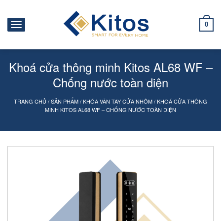
0
Khoá cửa thông minh Kitos AL68 WF –
Chống nước toàn diện
TRANG CHỦ
/
SẢN PHẨM
/
KHÓA VÂN TAY CỬA NHÔM
/
KHOÁ CỬA THÔNG
MINH KITOS AL68 WF – CHỐNG NƯỚC TOÀN DIỆN