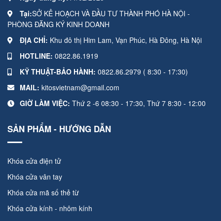
Tại:
SỞ KẺ HOẠCH VÀ ĐẦU TƯ THÀNH PHÓ HÀ NỘI -
PHÒNG ĐĂNG KÝ KINH DOANH
ĐỊA CHỈ:
Khu đô thị Him Lam, Vạn Phúc, Hà Đông, Hà Nội
HOTLINE:
0822.86.1919
KỸ THUẬT-BẢO HÀNH:
0822.86.2979 ( 8:30 - 17:30)
MAIL:
kitosvietnam@gmail.com
GIỜ LÀM VIỆC:
Thứ 2 -6 08:30 - 17:30, Thứ 7 8:30 - 12:00
SẢN PHẨM - HƯỚNG DẪN
Khóa cửa điện tử
Khóa cửa vân tay
Khóa cửa mã số thẻ từ
Khóa cửa kính - nhôm kính