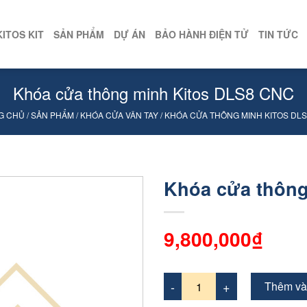
KITOS KIT
SẢN PHẨM
DỰ ÁN
BẢO HÀNH ĐIỆN TỬ
TIN TỨC
Khóa cửa thông minh Kitos DLS8 CNC
G CHỦ
/
SẢN PHẨM
/
KHÓA CỬA VÂN TAY
/
KHÓA CỬA THÔNG MINH KITOS DL
Khóa cửa thôn
9,800,000₫
Thêm và