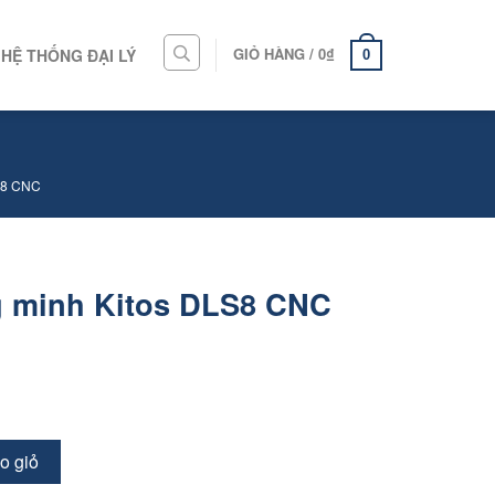
GIỎ HÀNG /
0
₫
HỆ THỐNG ĐẠI LÝ
0
S8 CNC
g minh Kitos DLS8 CNC
o giỏ