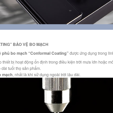
ING” BẢO VỆ BO MẠCH
hệ
phủ bo mạch “Conformal Coating”
được ứng dụng trong lĩnh
 thiết bị hoạt động ổn định trong điều kiện trời mưa lớn hoặc m
o dài tuổi thọ sản phẩm.
bo mạch
, nhất là khi sử dụng ngoài trời lâu dài.