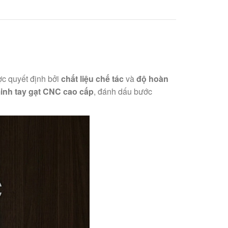
ợc quyết định bởi
chất liệu chế tác
và
độ hoàn
inh tay gạt CNC cao cấp
, đánh dấu bước