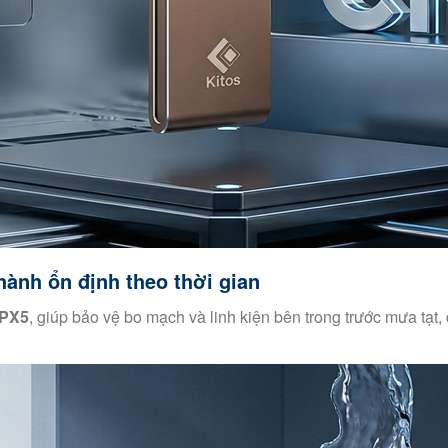
ành ổn định theo thời gian
IPX5
, giúp bảo vệ bo mạch và linh kiện bên trong trước mưa tạ