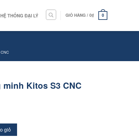
GIỎ HÀNG /
0
₫
HỆ THỐNG ĐẠI LÝ
0
 CNC
 minh Kitos S3 CNC
o giỏ