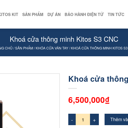
KITOS KIT
SẢN PHẨM
DỰ ÁN
BẢO HÀNH ĐIỆN TỬ
TIN TỨC
Khoá cửa thông minh Kitos S3 CNC
NG CHỦ
/
SẢN PHẨM
/
KHÓA CỬA VÂN TAY
/
KHOÁ CỬA THÔNG MINH KITOS S3
Khoá cửa thông
6,500,000₫
Thêm và