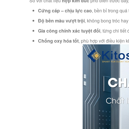
So với chất liệu
hợp kim đúc
phổ biến trước đây
Cứng cáp – chịu lực cao
, bền bỉ trong quá
Độ bền màu vượt trội
, không bong tróc ha
Gia công chính xác tuyệt đối
, từng chi tiế
Chống oxy hóa tốt
, phù hợp với điều kiện 