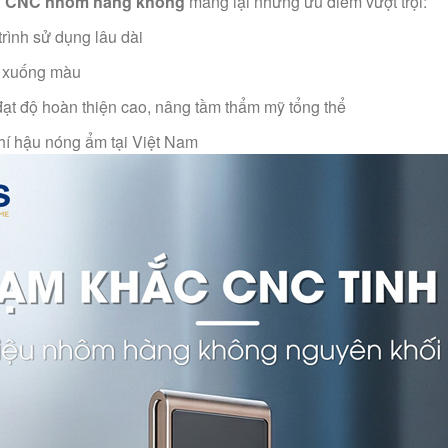
,
CNC nhôm hàng không
mang lại những ưu điểm vượt trội:
 trình sử dụng lâu dài
y xuống màu
t đạt độ hoàn thiện cao, nâng tầm thẩm mỹ tổng thể
khí hậu nóng ẩm tại Việt Nam