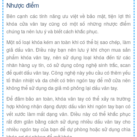
Nhược điểm
Bên cạnh các tính năng ưu việt về bảo mật, tiện lợi thì
khóa cửa vân tay cũng có một số những nhược điểm
chúng ta nên lưu ý và biết cách khắc phục.
Một số loại khóa kém an toàn khi có thể bị sao chép, làm
giả dấu vân. Điều này bạn nên lưu ý khi chọn mua sản
phẩm khóa vân tay, nên sử dụng loại khóa đến từ các
nhãn hàng uy tín, có sử dụng công nghệ sinh trắc, scan
để quét dấu vân tay. Công nghệ này yêu cầu có thêm yếu
tố thân nhiệt và da chết có trên ngón tay để mở cửa nên
không thể sử dụng da giả mô phỏng lại dấu vân tay.
Để đảm bảo an toàn, khóa vân tay có thể xảy ra trường
hợp không nhận dạng được dấu vân khi ngón tay bạn có
vết xước làm mất dạng vân. Điều này có thể khắc phục
rất đơn giản bằng cách sử dụng nhiều dấu vân tay cho
nhiều ngón tay của bạn để dự phòng hoặc sử dụng chìa
khóa cơ dự phòng để mở khóa.