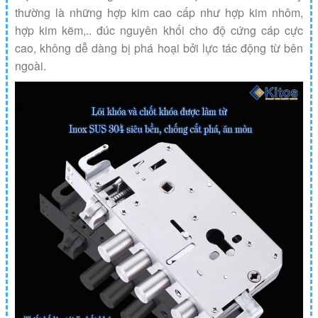
thường là những hợp kim cao cấp như hợp kim nhôm,
hợp kim kẽm,.. đúc nguyên khối cho độ cứng cáp cực
cao, không dễ dàng bị phá hoại bởi lực tác động từ bên
ngoài.