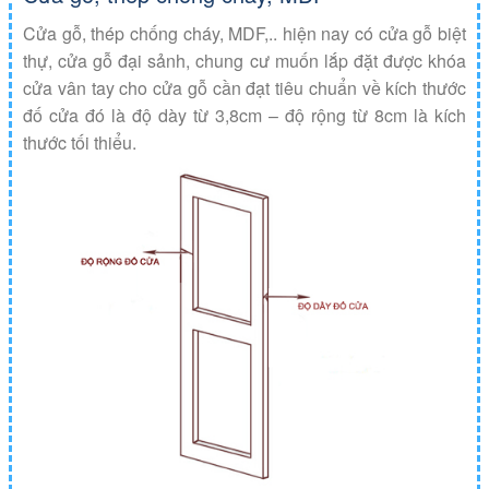
Cửa gỗ, thép chống cháy, MDF,.. hiện nay có cửa gỗ biệt
thự, cửa gỗ đại sảnh, chung cư muốn lắp đặt được khóa
cửa vân tay cho cửa gỗ cần đạt tiêu chuẩn về kích thước
đố cửa đó là độ dày từ 3,8cm – độ rộng từ 8cm là kích
thước tối thiểu.