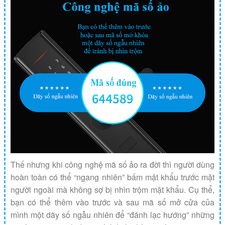
Thế nhưng khi công nghệ mã số ảo ra đời thì người dùng
hoàn toàn có thể “ngang nhiên” bấm mật khẩu trước mặt
người ngoài mà không sợ bị nhìn trộm mật khẩu. Cụ thể,
bạn có thể thêm vào trước và sau mã số mở cửa của
mình một dãy số ngẫu nhiên để “đánh lạc hướng” những