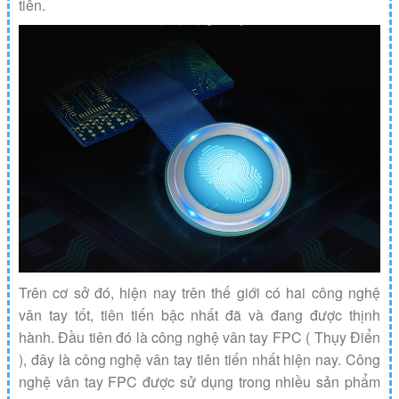
tiên.
Trên cơ sở đó, hiện nay trên thế giới có hai công nghệ
vân tay tốt, tiên tiến bậc nhất đã và đang được thịnh
hành. Đầu tiên đó là công nghệ vân tay FPC ( Thụy Điển
), đây là công nghệ vân tay tiên tiến nhất hiện nay. Công
nghệ vân tay FPC được sử dụng trong nhiều sản phẩm