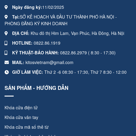
Ngày đăng ký:
11/02/2025
Tại:
SỞ KẺ HOẠCH VÀ ĐẦU TƯ THÀNH PHÓ HÀ NỘI -
PHÒNG ĐĂNG KÝ KINH DOANH
ĐỊA CHỈ:
Khu đô thị Him Lam, Vạn Phúc, Hà Đông, Hà Nội
HOTLINE:
0822.86.1919
KỸ THUẬT-BẢO HÀNH:
0822.86.2979 ( 8:30 - 17:30)
MAIL:
kitosvietnam@gmail.com
GIỜ LÀM VIỆC:
Thứ 2 -6 08:30 - 17:30, Thứ 7 8:30 - 12:00
SẢN PHẨM - HƯỚNG DẪN
Khóa cửa điện tử
Khóa cửa vân tay
Khóa cửa mã số thẻ từ