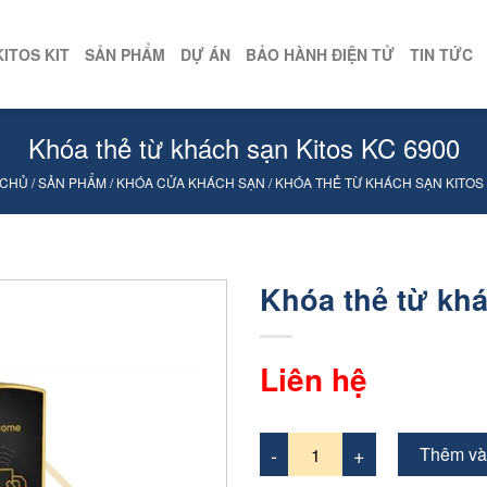
KITOS KIT
SẢN PHẨM
DỰ ÁN
BẢO HÀNH ĐIỆN TỬ
TIN TỨC
Khóa thẻ từ khách sạn Kitos KC 6900
 CHỦ
/
SẢN PHẨM
/
KHÓA CỬA KHÁCH SẠN
/
KHÓA THẺ TỪ KHÁCH SẠN KITOS 
Khóa thẻ từ kh
Liên hệ
Thêm và