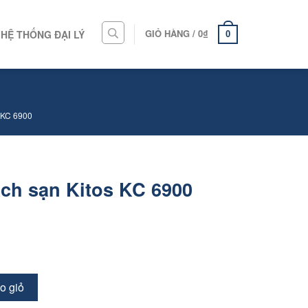
GIỎ HÀNG /
0
₫
HỆ THỐNG ĐẠI LÝ
0
KC 6900
ách sạn Kitos KC 6900
o giỏ