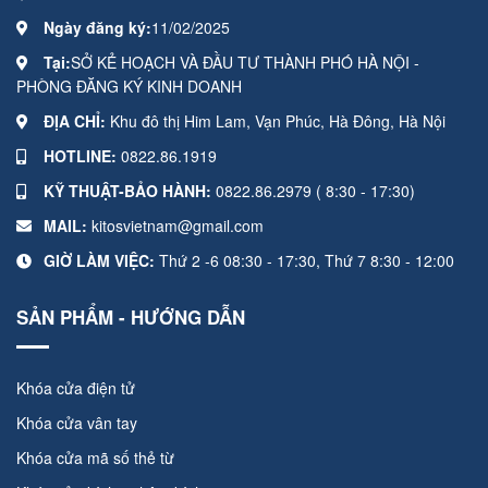
Ngày đăng ký:
11/02/2025
Tại:
SỞ KẺ HOẠCH VÀ ĐẦU TƯ THÀNH PHÓ HÀ NỘI -
PHÒNG ĐĂNG KÝ KINH DOANH
ĐỊA CHỈ:
Khu đô thị Him Lam, Vạn Phúc, Hà Đông, Hà Nội
HOTLINE:
0822.86.1919
KỸ THUẬT-BẢO HÀNH:
0822.86.2979 ( 8:30 - 17:30)
MAIL:
kitosvietnam@gmail.com
GIỜ LÀM VIỆC:
Thứ 2 -6 08:30 - 17:30, Thứ 7 8:30 - 12:00
SẢN PHẨM - HƯỚNG DẪN
Khóa cửa điện tử
Khóa cửa vân tay
Khóa cửa mã số thẻ từ