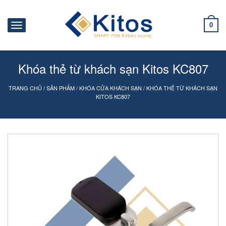
0
Khóa thẻ từ khách sạn Kitos KC807
TRANG CHỦ
/
SẢN PHẨM
/
KHÓA CỬA KHÁCH SẠN
/
KHÓA THẺ TỪ KHÁCH SẠN
KITOS KC807