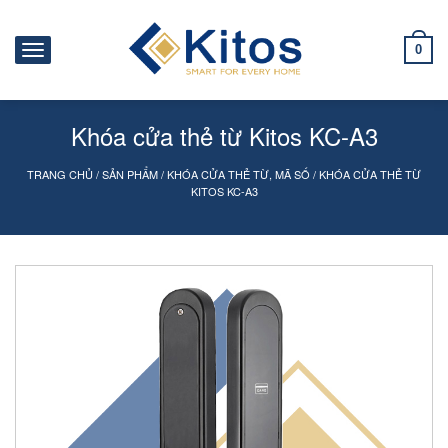
0
Khóa cửa thẻ từ Kitos KC-A3
TRANG CHỦ
/
SẢN PHẨM
/
KHÓA CỬA THẺ TỪ, MÃ SỐ
/
KHÓA CỬA THẺ TỪ
KITOS KC-A3