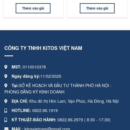
Thêm vào giỏ
Thêm vào giỏ
CÔNG TY TNHH KITOS VIỆT NAM
MST:
0110010378
Ngày đăng ký:
11/02/2025
Tại:
SỞ KẺ HOẠCH VÀ ĐẦU TƯ THÀNH PHÓ HÀ NỘI -
PHÒNG ĐĂNG KÝ KINH DOANH
ĐỊA CHỈ:
Khu đô thị Him Lam, Vạn Phúc, Hà Đông, Hà Nội
HOTLINE:
0822.86.1919
KỸ THUẬT-BẢO HÀNH:
0822.86.2979 ( 8:30 - 17:30)
MAIL:
kitosvietnam@gmail.com